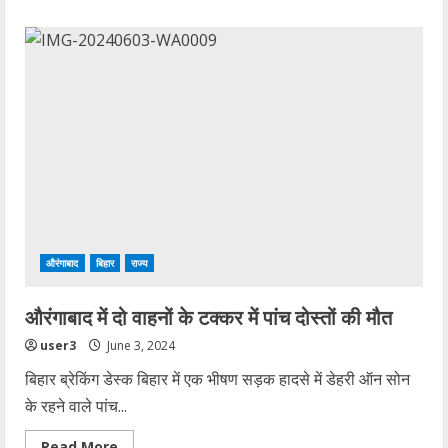
about
औरंगाबाद
पुलिस
और
एसटीएफ
की
टीम
ने
संयुक्त
कार्रवाई
में
एक
लाख
रुपया
का
इनामी
नक्सली
को
किया
औरंगाबाद
बिहार
राज्य
गिरफ्तार
औरंगाबाद में दो वाहनों के टक्कर में पांच दोस्तों की मौत
user3
June 3, 2024
बिहार ब्रेकिंग डेस्क बिहार में एक भीषण सड़क हादसे में डेहरी ऑन सोन
के रहने वाले पांच...
Read
Read More