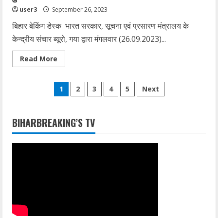
user3
September 26, 2023
बिहार बेकिंग डेस्क भारत सरकार, सूचना एवं प्रसारण मंत्रालय के
केन्द्रीय संचार ब्यूरो, गया द्वारा मंगलवार (26.09.2023)...
Read
Read More
more
about
पोषण
Posts
माह
1
2
3
4
5
Next
के
तहत
pagination
हेल्दी
बेबी
शो
BIHARBREAKING’S TV
तथा
स्वच्छता
ही
सेवा
अभियान
के
तहत
स्वच्छता
शपथ,
श्रमदान
कार्यक्रमों
का
हुआ
आयोजन