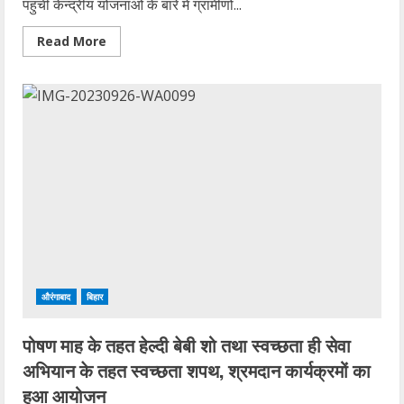
पहुंची केन्द्रीय योजनाओं के बारे में ग्रामीणों...
Read
Read More
more
about
‘विकसित
भारत
संकल्प
यात्रा’
रथ
औरंगाबाद
जिले
के
विभिन्न
पंचायत
पहुंची
औरंगाबाद
बिहार
पोषण माह के तहत हेल्दी बेबी शो तथा स्वच्छता ही सेवा
अभियान के तहत स्वच्छता शपथ, श्रमदान कार्यक्रमों का
हुआ आयोजन