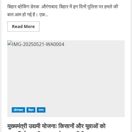
बिहार ब्रेकिंग डेस्क औरंगाबाद: बिहार में इन दिनों पुलिस पर हमले की
बात आम हो गई है। एक...
Read
Read More
more
about
पहले
उत्पाद
विभाग
की
स्कॉर्पियो
में
मारी
टक्कर,
फिर
मारपीट
कर
शराबियों
को
छुड़ा
ले
गई
भीड़…
औरंगाबाद
बिहार
राज्य
मुख्यमंत्री उद्यमी योजना: किसानों और युवाओं को