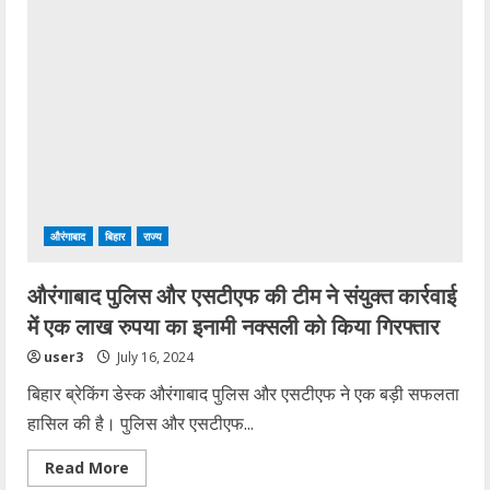
जमीन
विवाद
को
लेकर
हुई
गोलीबारी
इलाज
के
दौरान
हुई
युवक
मौत,
बहन
के
घर
गया
औरंगाबाद
बिहार
राज्य
था
एडमिशन
के
औरंगाबाद पुलिस और एसटीएफ की टीम ने संयुक्त कार्रवाई
लिए
एफिडेविट
में एक लाख रुपया का इनामी नक्सली को किया गिरफ्तार
लाने
user3
July 16, 2024
बिहार ब्रेकिंग डेस्क औरंगाबाद पुलिस और एसटीएफ ने एक बड़ी सफलता
हासिल की है। पुलिस और एसटीएफ...
Read
Read More
more