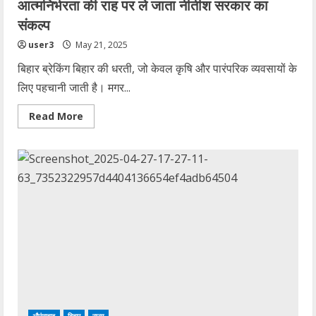
आत्मनिर्भरता की राह पर ले जाता नीतीश सरकार का
संकल्प
user3
May 21, 2025
बिहार ब्रेकिंग बिहार की धरती, जो केवल कृषि और पारंपरिक व्यवसायों के
लिए पहचानी जाती है। मगर...
Read
Read More
more
about
मुख्यमंत्री
उद्यमी
योजना:
किसानों
और
युवाओं
को
आत्मनिर्भरता
की
राह
पर
ले
जाता
नीतीश
सरकार
का
संकल्प