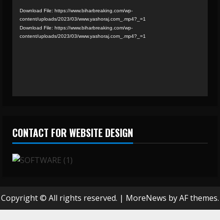
Player
Download File: https://www.biharbreaking.com/wp-
content/uploads/2023/03/www.yashoraj.com_.mp4?_=1
Download File: https://www.biharbreaking.com/wp-
content/uploads/2023/03/www.yashoraj.com_.mp4?_=1
CONTACT FOR WEBSITE DESIGN
Copyright © All rights reserved.
|
MoreNews
by AF themes.