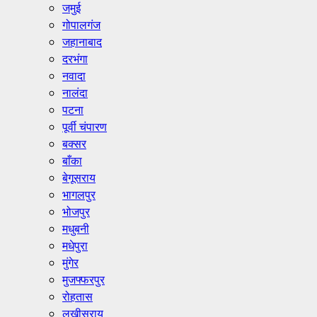
जमुई
गोपालगंज
जहानाबाद
दरभंगा
नवादा
नालंदा
पटना
पूर्वी चंपारण
बक्सर
बाँका
बेगूसराय
भागलपुर
भोजपुर
मधुबनी
मधेपुरा
मुंगेर
मुजफ्फरपुर
रोहतास
लखीसराय