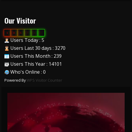
Our Visitor
1
8
6
7
3
8
Users Today : 5
Users Last 30 days : 3270
Users This Month : 239
Users This Year : 14101
Who's Online : 0
Powered By
WPS Visitor Counter
Video
Player