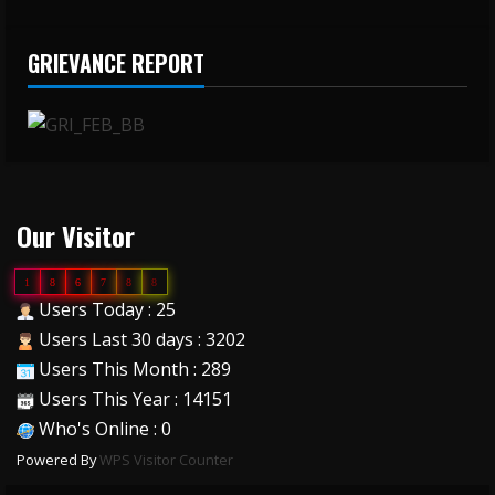
GRIEVANCE REPORT
Our Visitor
1
8
6
7
8
8
Users Today : 25
Users Last 30 days : 3202
Users This Month : 289
Users This Year : 14151
Who's Online : 0
Powered By
WPS Visitor Counter