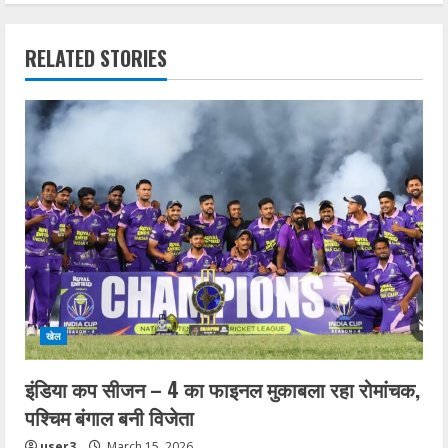
n
RELATED STORIES
u
e
R
e
a
d
i
खेल
n
इंडिया कप सीजन – 4 का फाइनल मुकाबला रहा रोमांचक,
g
पश्चिम बंगाल बनी विजेता
user3
March 15, 2026