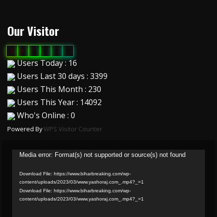
Our Visitor
1
8
6
7
2
9
Users Today : 16
Users Last 30 days : 3399
Users This Month : 230
Users This Year : 14092
Who's Online : 0
Powered By
WPS Visitor Counter
Video
Media error: Format(s) not supported or source(s) not found
Player
Download File: https://www.biharbreaking.com/wp-
content/uploads/2023/03/www.yashoraj.com_.mp4?_=1
Download File: https://www.biharbreaking.com/wp-
content/uploads/2023/03/www.yashoraj.com_.mp4?_=1