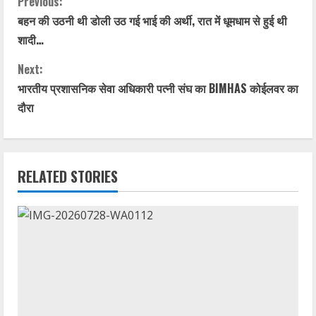
C
Previous:
बहन की उठनी थी डोली उठ गई भाई की अर्थी, रात में धूमधाम से हुई थी
o
शादी…
n
Next:
t
भारतीय प्रशासनिक सेवा अधिकारी पत्नी संघ का BIMHAS कोईलवर का
दौरा
i
n
RELATED STORIES
u
e
R
e
a