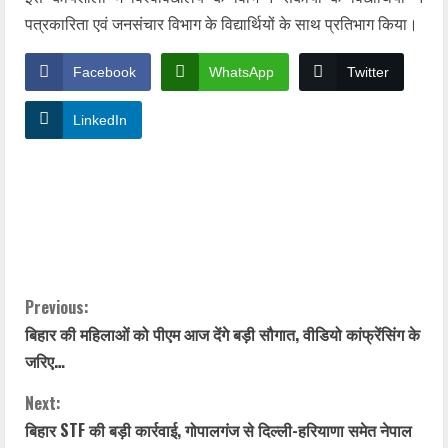
पत्रकारिता एवं जनसंचार विभाग के विद्यार्थियों के साथ प्रतिभाग किया।
Facebook
WhatsApp
Twitter
LinkedIn
YashoRaj Infosys : Best website development
company in Patna, web design company near me
YashoRaj Infosys : Best website development
company in Patna, web design company near me
C
Previous:
बिहार की महिलाओं को पीएम आज देंगे बड़ी सौगात, वीडियो कांफ्रेंसिंग के
o
जरिए…
n
Next:
t
बिहार STF की बड़ी कार्रवाई, गोपालगंज से दिल्ली-हरियाणा समेत नेपाल