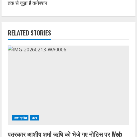
तक से जुड़ा है कनेक्शन
i
n
RELATED STORIES
u
e
R
e
a
d
i
उत्तर प्रदेश
राज्य
n
पत्रकार आशीष शर्मा ऋषि को भेजे गए नोटिस पर Web