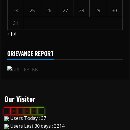
24
25
26
27
28
29
30
31
« Jul
GRIEVANCE REPORT
Our Visitor
1
8
6
8
0
0
Users Today : 37
Users Last 30 days : 3214