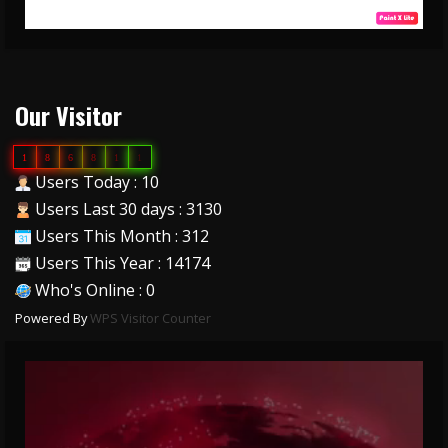
Our Visitor
1
8
6
8
1
1
Users Today : 10
Users Last 30 days : 3130
Users This Month : 312
Users This Year : 14174
Who's Online : 0
Powered By
WPS Visitor Counter
Video
Player