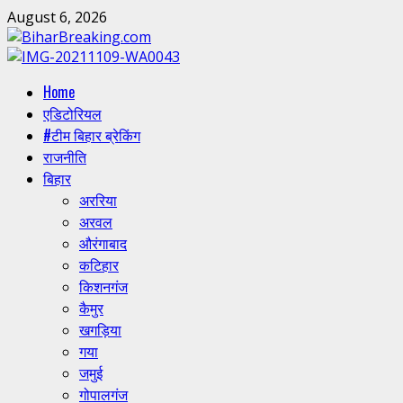
Skip
August 6, 2026
to
content
Primary
Home
Menu
एडिटोरियल
#टीम बिहार ब्रेकिंग
राजनीति
बिहार
अररिया
अरवल
औरंगाबाद
कटिहार
किशनगंज
कैमुर
खगड़िया
गया
जमुई
गोपालगंज