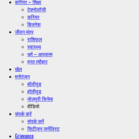
करियर – शिक्षा
टेक्नोलॉजी
करियर
बिजनेस
जीवन मंत्र
राशिफल
स्वास्थ्य
धर्म – आध्यात्म
व्रत त्यौहार
खेल
मनोरंजन
बॉलीवुड
हॉलीवुड
भोजपुरी सिनेमा
वीडियो
संपर्क करें
संपर्क करें
सिटीजन जर्नलिस्ट
Grievance