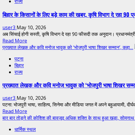
राज्य
जून
जानिए
को
राजधानी
बिहार के किसानों के लिए बड़े काम की खबर, कृषि विभाग दे रहा 90 
होगा
पटना
NEET
में
user3
May 10, 2026
UG
क्या
अब सिंचाई होगी सस्ती, कृषि विभाग दे रहा 90 फीसदी तक अनुदान। प्रधानमंत्री 
री-
है
Read
Read More
एग्जाम,
रेट…
more
प्रख्यात लेखक और कवि मनोज भावुक को ‘भोजपुरी भाषा शिखर सम्मान’, कहा…
शिक्षा
about
मंत्री
पटना
बिहार
ने
बिहार
के
कहा
राज्य
किसानों
‘अगले
के
साल
प्रख्यात लेखक और कवि मनोज भावुक को ‘भोजपुरी भाषा शिखर सम्
लिए
से
बड़े
होगी
user3
May 10, 2026
काम
ऑनलाइन
पटना: भोजपुरी भाषा, साहित्य, सिनेमा और मीडिया जगत में अपने बहुआयामी, दी
की
परीक्षा’
Read
Read More
खबर,
more
बार बार तोड़ने की कोशिश की बावजूद अधिक शक्ति के साथ हुआ खड़ा, सोमनाथ
कृषि
about
विभाग
धार्मिक स्थल
प्रख्यात
दे