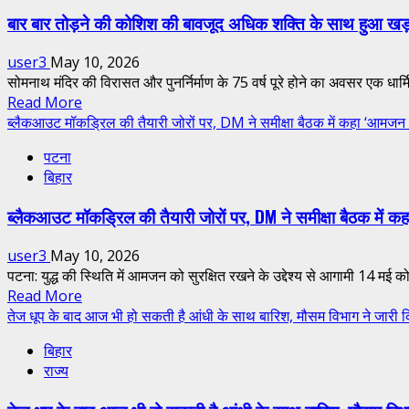
लेखक
रहा
बार बार तोड़ने की कोशिश की बावजूद अधिक शक्ति के साथ हुआ खड
और
90
कवि
प्रतिशत
user3
May 10, 2026
मनोज
का
सोमनाथ मंदिर की विरासत और पुनर्निर्माण के 75 वर्ष पूरे होने का अवसर एक धार्
भावुक
अनुदान
Read
Read More
को
more
ब्लैकआउट मॉकड्रिल की तैयारी जोरों पर, DM ने समीक्षा बैठक में कहा ‘आमजन अफ
‘भोजपुरी
about
भाषा
पटना
बार
शिखर
बिहार
बार
सम्मान’,
तोड़ने
कहा…
ब्लैकआउट मॉकड्रिल की तैयारी जोरों पर, DM ने समीक्षा बैठक में क
की
कोशिश
user3
May 10, 2026
की
पटना: युद्ध की स्थिति में आमजन को सुरक्षित रखने के उद्देश्य से आगामी 14 मई को
बावजूद
Read
Read More
अधिक
more
तेज धूप के बाद आज भी हो सकती है आंधी के साथ बारिश, मौसम विभाग ने जारी 
शक्ति
about
के
बिहार
ब्लैकआउट
साथ
राज्य
मॉकड्रिल
हुआ
की
खड़ा,