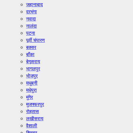
जहानाबाद
दरभंगा
नवादा
नालंदा
पटना
पूर्वी चंपारण
बक्सर
बाँका
बेगूसराय
भागलपुर
भोजपुर
मधुबनी
मधेपुरा
मुंगेर
मुजफ्फरपुर
रोहतास
लखीसराय
वैशाली
शिवहर