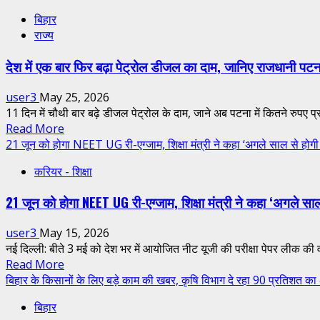
about
बिहार
CBSE
राज्य
के
पाठ्यक्रम
देश में एक बार फिर बढ़ा पेट्रोल डीजल का दाम, जानिए राजधानी पटना म
में
शामिल
user3
May 25, 2026
हुई
11 दिन में चौथी बार बढ़े डीजल पेट्रोल के दाम, जाने अब पटना में कितने रुपए प्र
बिहार
Read
Read More
की
more
21 जून को होगा NEET UG री-एग्जाम, शिक्षा मंत्री ने कहा ‘अगले साल से होगी
मैथिली
about
भाषा,
करियर - शिक्षा
देश
सीएम
में
समेत
21 जून को होगा NEET UG री-एग्जाम, शिक्षा मंत्री ने कहा ‘अगले सा
एक
अन्य
बार
लोगों
user3
May 15, 2026
फिर
ने…
नई दिल्ली: बीते 3 मई को देश भर में आयोजित नीट यूजी की परीक्षा पेपर लीक की 
बढ़ा
Read
Read More
पेट्रोल
more
बिहार के किसानों के लिए बड़े काम की खबर, कृषि विभाग दे रहा 90 प्रतिशत का
डीजल
about
का
बिहार
21
दाम,