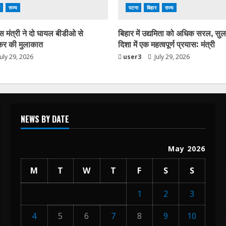
राज्य
पटना
बिहार
राज्य
स मंत्री ने दो घायल बीडीओ से
बिहार में उद्यमिता को अधिक सरल, सु
कर की मुलाकात
दिशा में एक महत्वपूर्ण प्रयास: मंत्री
uly 29, 2026
user3
July 29, 2026
NEWS BY DATE
May 2026
M
T
W
T
F
S
S
1
2
3
4
5
6
7
8
9
10