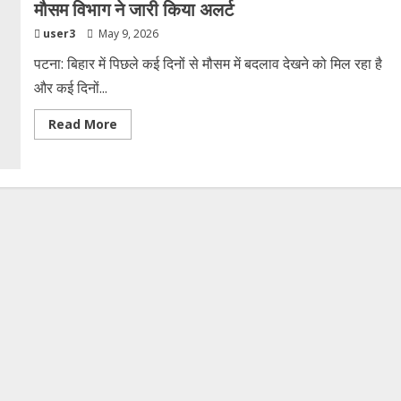
मौसम विभाग ने जारी किया अलर्ट
user3
May 9, 2026
पटना: बिहार में पिछले कई दिनों से मौसम में बदलाव देखने को मिल रहा है
और कई दिनों...
Read
Read More
more
about
तेज
धूप
के
बाद
आज
भी
हो
सकती
है
आंधी
के
साथ
बारिश,
मौसम
विभाग
ने
जारी
किया
अलर्ट