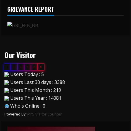
GRIEVANCE REPORT
Our Visitor
1
8
6
7
1
8
Users Today : 5
Users Last 30 days : 3388
Users This Month : 219
Users This Year : 14081
Who's Online : 0
Powered By
WPS Visitor Counter