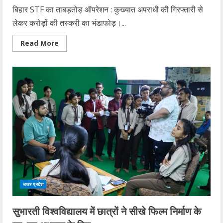
बिहार STF का ताबड़तोड़ ऑपरेशन : कुख्यात अपराधी की गिरफ्तारी से
लेकर करोड़ों की तस्करी का भंडाफोड़।...
Read
Read More
more
about
बिहार
STF
की
बड़ी
कार्रवाई,
गोपालगंज
से
दिल्ली-
हरियाणा
समेत
नेपाल
तक
से
जुड़ा
है
कनेक्शन
उत्तर प्रदेश
सुभारती विश्वविद्यालय में छात्रों ने सीखे फिल्म निर्माण के