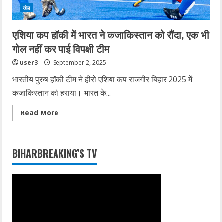
खेल
एशिया कप हॉकी में भारत ने कजाकिस्तान को रौंदा, एक भी
गोल नहीं कर पाई विपक्षी टीम
user3
September 2, 2025
भारतीय पुरुष हॉकी टीम ने हीरो एशिया कप राजगीर बिहार 2025 में
कजाकिस्तान को हराया। भारत के...
Read
Read More
more
about
एशिया
कप
हॉकी
BIHARBREAKING’S TV
में
भारत
ने
कजाकिस्तान
को
रौंदा,
एक
भी
गोल
नहीं