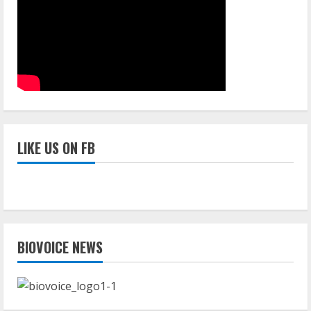
मूल्य
का
प्रतिबंधित
चायनीज
लहसून
किया
जब्त
LIKE US ON FB
BIOVOICE NEWS