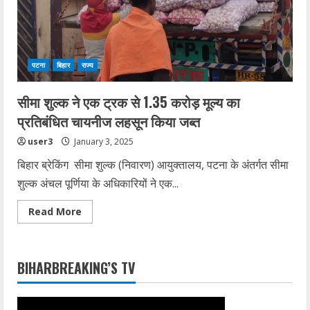
खेल
प्राधिकरण
के
शीर्ष
अधिकारियों
के
साथ
पटना
बिहार
राज्य
की
बैठक
सीमा शुल्क ने एक ट्रक से 1.35 करोड़ मूल्य का
प्रतिबंधित चायनीज लहसून किया जब्त
user3
January 3, 2025
बिहार ब्रेकिंग सीमा शुल्क (निवारण) आयुक्तालय, पटना के अंतर्गत सीमा
शुल्क अंचल पूर्णिया के अधिकारियों ने एक...
Read
Read More
more
about
सीमा
शुल्क
ने
BIHARBREAKING’S TV
एक
ट्रक
से
1.35
करोड़