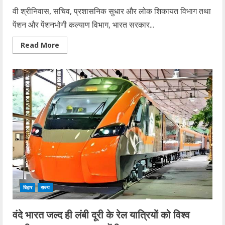
वी श्रीनिवास, सचिव, प्रशासनिक सुधार और लोक शिकायत विभाग तथा
पेंशन और पेंशनभोगी कल्याण विभाग, भारत सरकार...
Read
Read More
more
about
शिकायत
निवारण
अधिनियम
वाला
बिहार
है
इकलौता
राज्य,
केंद्रीय
टीम
ने
पटना
में
ली…
बिहार
राज्य
वंदे भारत जल्द ही लंबी दूरी के रेल यात्रियों को विश्व