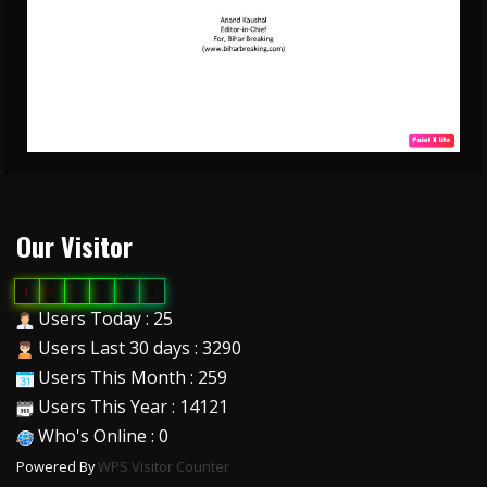
Our Visitor
1
8
6
7
5
8
Users Today : 25
Users Last 30 days : 3290
Users This Month : 259
Users This Year : 14121
Who's Online : 0
Powered By
WPS Visitor Counter