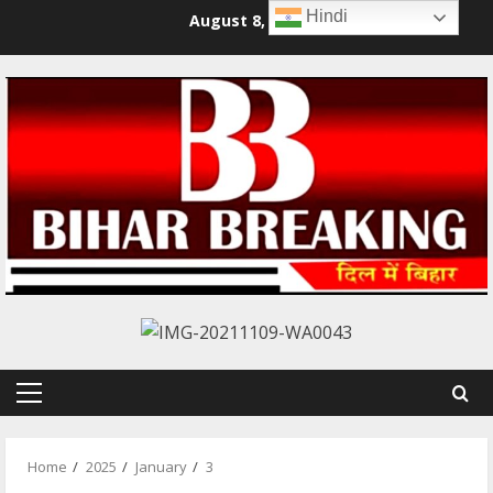
Skip
Hindi
August 8, 2026
to
content
Primary
Menu
Home
2025
January
3