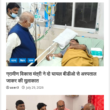
e
R
e
a
d
i
पटना
बिहार
राज्य
n
ग्रामीण विकास मंत्री ने दो घायल बीडीओ से अस्पताल
g
जाकर की मुलाकात
user3
July 29, 2026