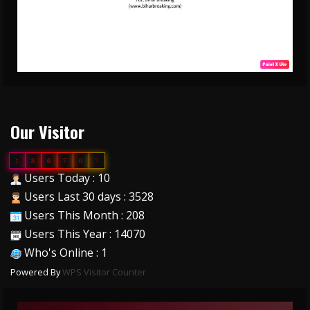
Our Visitor
1
8
6
7
0
7
Users Today : 10
Users Last 30 days : 3528
Users This Month : 208
Users This Year : 14070
Who's Online : 1
Powered By
WPS Visitor Counter