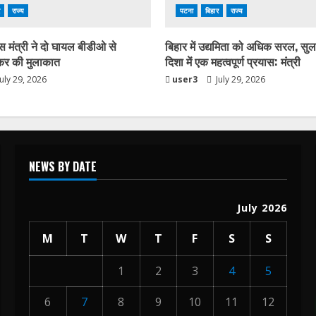
राज्य
पटना
बिहार
राज्य
स मंत्री ने दो घायल बीडीओ से
बिहार में उद्यमिता को अधिक सरल, सु
कर की मुलाकात
दिशा में एक महत्वपूर्ण प्रयास: मंत्री
uly 29, 2026
user3
July 29, 2026
NEWS BY DATE
July 2026
M
T
W
T
F
S
S
1
2
3
4
5
6
7
8
9
10
11
12