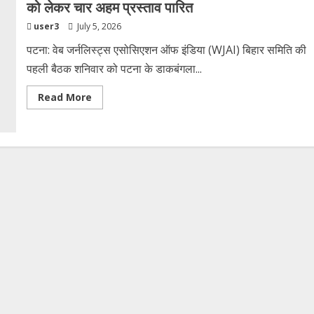
को लेकर चार अहम प्रस्ताव पारित
user3
July 5, 2026
पटना: वेब जर्नलिस्ट्स एसोसिएशन ऑफ इंडिया (WJAI) बिहार समिति की
पहली बैठक शनिवार को पटना के डाकबंगला...
Read
Read More
more
about
WJAI
बिहार
समिति
की
पहली
बैठक
संपन्न,
संगठन
विस्तार
को
लेकर
चार
अहम
प्रस्ताव
पारित