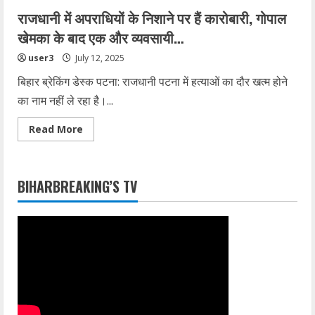
राजधानी में अपराधियों के निशाने पर हैं कारोबारी, गोपाल
खेमका के बाद एक और व्यवसायी…
user3
July 12, 2025
बिहार ब्रेकिंग डेस्क पटना: राजधानी पटना में हत्याओं का दौर खत्म होने
का नाम नहीं ले रहा है।...
Read
Read More
more
about
राजधानी
में
अपराधियों
BIHARBREAKING’S TV
के
निशाने
पर
हैं
कारोबारी,
गोपाल
खेमका
के
बाद
एक
और
व्यवसायी…