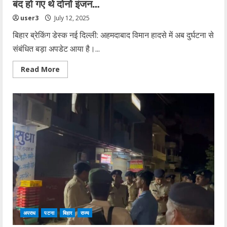
बंद हो गए थे दोनों इंजन…
user3
July 12, 2025
बिहार ब्रेकिंग डेस्क नई दिल्ली: अहमदाबाद विमान हादसे में अब दुर्घटना से
संबंधित बड़ा अपडेट आया है।...
Read
Read More
more
about
अहमदाबाद
विमान
हादसे
में
पहली
जांच
रिपोर्ट
आई
सामने,
बंद
हो
गए
थे
दोनों
इंजन…
अपराध
पटना
बिहार
राज्य