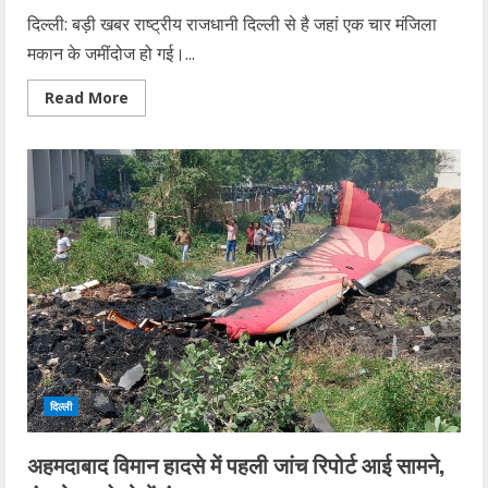
दिल्ली: बड़ी खबर राष्ट्रीय राजधानी दिल्ली से है जहां एक चार मंजिला
मकान के जमींदोज हो गई।...
Read
Read More
more
about
दिल्ली
में
चार
मंजिला
मकान
गिरने
से
4
की
मौत,
कई
अब
भी…
दिल्ली
अहमदाबाद विमान हादसे में पहली जांच रिपोर्ट आई सामने,