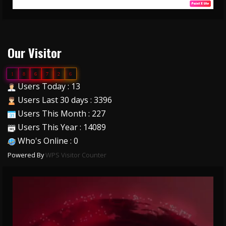
Our Visitor
1
8
6
7
2
6
Users Today : 13
Users Last 30 days : 3396
Users This Month : 227
Users This Year : 14089
Who's Online : 0
Powered By
WPS Visitor Counter
Video
Player