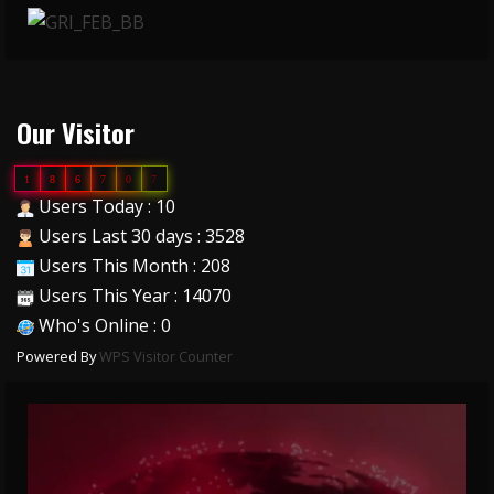
Our Visitor
1
8
6
7
0
7
Users Today : 10
Users Last 30 days : 3528
Users This Month : 208
Users This Year : 14070
Who's Online : 0
Powered By
WPS Visitor Counter
Video
Player