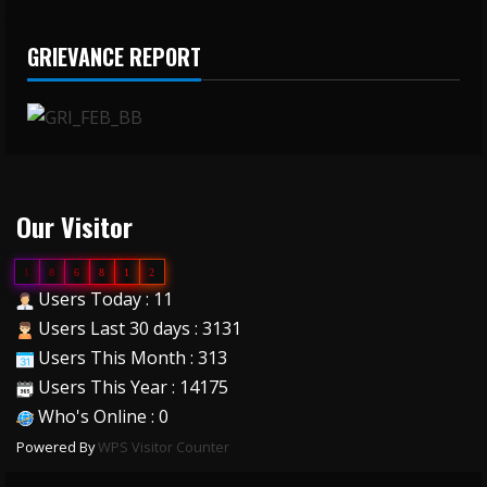
GRIEVANCE REPORT
Our Visitor
1
8
6
8
1
2
Users Today : 11
Users Last 30 days : 3131
Users This Month : 313
Users This Year : 14175
Who's Online : 0
Powered By
WPS Visitor Counter