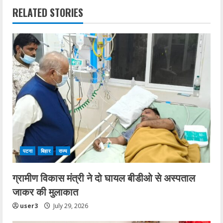
n
RELATED STORIES
u
e
R
e
a
d
i
पटना
बिहार
राज्य
n
ग्रामीण विकास मंत्री ने दो घायल बीडीओ से अस्पताल
जाकर की मुलाकात
g
user3
July 29, 2026