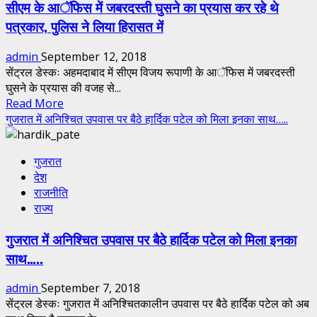
सीएम के आॅफिस में जबरदस्ती घुसने का प्रयास कर रहे थे
नहीं
पत्रकार, पुलिस ने लिया हिरासत में
ढोते
हैं
admin
September 12, 2018
बिहारी
सेंट्रल डेस्कः अहमदाबाद में सीएम विजय रूपाणी के आॅफिस में जबरदस्ती
फिर
घुसने के प्रयास की वजह से...
बिहारियों
Read
Read More
से
more
गुजरात में अनिश्चित उपवास पर बैठे हार्दिक पटेल को मिला इनका साथ…..
इतनी
about
नफरत
सीएम
क्यों
गुजरात
के
है
देश
आॅफिस
राहुल
राजनीति
में
गांधी
राज्य
जबरदस्ती
जी’
घुसने
गुजरात में अनिश्चित उपवास पर बैठे हार्दिक पटेल को मिला इनका
का
साथ…..
प्रयास
कर
admin
September 7, 2018
रहे
सेंट्रल डेस्कः गुजरात में अनिश्चितकालीन उपवास पर बैठे हार्दिक पटेल को अब
थे