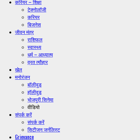
करियर – शिक्षा
टेक्नोलॉजी
करियर
बिजनेस
जीवन मंत्र
राशिफल
स्वास्थ्य
धर्म – आध्यात्म
व्रत त्यौहार
खेल
मनोरंजन
बॉलीवुड
हॉलीवुड
भोजपुरी सिनेमा
वीडियो
संपर्क करें
संपर्क करें
सिटीजन जर्नलिस्ट
Grievance