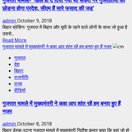
राज्यों
छोड़ना होगा प्रदेश, सीएम हैं सारे फसाद की जड़’
के
नागरिकों
admin
October 9, 2018
को
बिहार ब्रेकिंगः गुजरात में बिहार और यूपी के रहने वाले लोगों के साथ जो हुआ है
सुरक्षा
उससे...
देने
Read
Read More
में
more
गुजरात मामले में मुख्यमंत्री ने कहा आप शांत रहें हम बनाए हुए हैं नजर
असमर्थ
about
है
गुजरात
गुजरात
गुजरात
देश
मामला-‘
सरकार
बिहार
पहले
राजनीति
हीं
राज्य
दे
वीडियो
दिया
गया
गुजरात मामले में मुख्यमंत्री ने कहा आप शांत रहें हम बनाए हुए हैं
था
नजर
संकेत
गैर
admin
October 8, 2018
गुजरातियों
बिहार डेस्क-पटना गुजरात मामले में मुख्यमंत्री नितीश कुमार कहा कि वहां जो हो
को