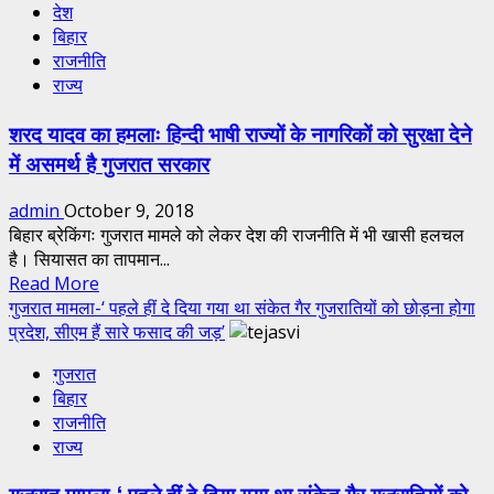
देश
पीएम
बिहार
के
राजनीति
खिलाफ
राज्य
गुजरात
का
शरद यादव का हमलाः हिन्दी भाषी राज्यों के नागरिकों को सुरक्षा देने
गुस्सा,
में असमर्थ है गुजरात सरकार
‘नरेन्द्र
मोदी
admin
October 9, 2018
बनारस
बिहार ब्रेकिंगः गुजरात मामले को लेकर देश की राजनीति में भी खासी हलचल
छोड़ो’
है। सियासत का तापमान...
के
Read
Read More
लगाये
more
गुजरात मामला-‘ पहले हीं दे दिया गया था संकेत गैर गुजरातियों को छोड़ना होगा
पोस्टर
about
प्रदेश, सीएम हैं सारे फसाद की जड़’
शरद
गुजरात
यादव
बिहार
का
राजनीति
हमलाः
राज्य
हिन्दी
भाषी
गुजरात मामला-‘ पहले हीं दे दिया गया था संकेत गैर गुजरातियों को