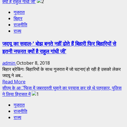
about
क्यों है राहुल गांधी जी’
पप्पू
गुजरात
यादव
बिहार
ने
राजनीति
भरा
राज्य
हुंकार,
अगर
जदयू का सवाल-‘ बोझ बनते नहीं ढोते हैं बिहारी फिर बिहारियों से
बिहारी
इतनी नफरत क्यों है राहुल गांधी जी’
पर
हुआ
admin
October 8, 2018
अत्याचार
बिहार ब्रेकिंगः बिहारियों के साथ गुजरात में जो घटनाएं हो रही है उसको लेकर
तो
जदयू ने अब...
गुजरातियों,
Read
Read More
नहीं
more
सीएम के आॅफिस में जबरदस्ती घुसने का प्रयास कर रहे थे पत्रकार, पुलिस
घुसने
about
ने लिया हिरासत में
देंगे
जदयू
बिहार
गुजरात
का
राजनीति
सवाल-‘
राज्य
बोझ
बनते