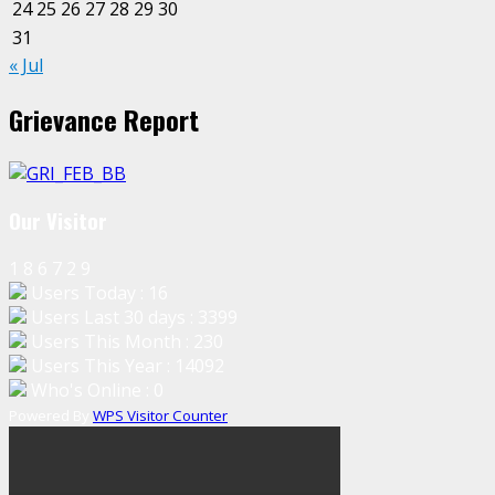
24
25
26
27
28
29
30
31
« Jul
Grievance Report
Our Visitor
1
8
6
7
2
9
Users Today : 16
Users Last 30 days : 3399
Users This Month : 230
Users This Year : 14092
Who's Online : 0
Powered By
WPS Visitor Counter