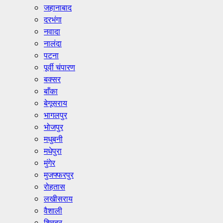
जहानाबाद
दरभंगा
नवादा
नालंदा
पटना
पूर्वी चंपारण
बक्सर
बाँका
बेगूसराय
भागलपुर
भोजपुर
मधुबनी
मधेपुरा
मुंगेर
मुजफ्फरपुर
रोहतास
लखीसराय
वैशाली
शिवहर