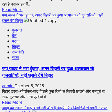
रहा है उसपर हमारी...
छोड़ना
Read
Read More
होगा
more
पप्पू यादव ने भरा हुंकार, अगर बिहारी पर हुआ अत्याचार तो गुजरातियों, नहीं
प्रदेश,
about
घुसने देंगे बिहार
सीएम
गुजरात
हैं
गुजरात
मामले
सारे
देश
में
फसाद
पटना
मुख्यमंत्री
की
बिहार
ने
जड़’
राजनीति
कहा
राज्य
आप
शांत
पप्पू यादव ने भरा हुंकार, अगर बिहारी पर हुआ अत्याचार तो
रहें
गुजरातियों, नहीं घुसने देंगे बिहार
हम
बनाए
admin
October 8, 2018
हुए
बिहार डेस्क-रविशंकर-बाढ़ पिछले कुछ दिनों से बिहारी छात्रों और मजदूरों के
हैं
साथ गुजरात और अन्य प्रदेशों में...
नजर
Read
Read More
more
जदयू का सवाल-‘ बोझ बनते नहीं ढोते हैं बिहारी फिर बिहारियों से इतनी नफरत