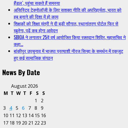
हैंडल`, पहुंचा सकते हैं समस्या
असिस्टिव टेक्नोलॉजी के लिए सशक्त नीति की अपरिहार्यता, भारत को
हब बनाने की दिशा में हो काम
शिक्षकों को शिक्षा मंत्री ने दी बड़ी सौगात, स्थानांतरण पोर्टल फिर से
खुलेगा, पढ़ें कब होगा आवेदन
SBIOA ने लगातार 25वें वर्ष आयोजित किया रक्तदान शिविर, महासचिव ने
कहा…
बांकीपुर उपचुनाव में भाजपा प्रत्याशी नीरज सिन्हा के समर्थन में एकजुट
हुए कई सामाजिक संगठन
News By Date
August 2026
M
T
W
T
F
S
S
1
2
3
4
5
6
7
8
9
10
11
12
13
14
15
16
17
18
19
20
21
22
23