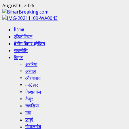
Skip
August 6, 2026
to
content
Primary
Home
Menu
एडिटोरियल
#टीम बिहार ब्रेकिंग
राजनीति
बिहार
अररिया
अरवल
औरंगाबाद
कटिहार
किशनगंज
कैमुर
खगड़िया
गया
जमुई
गोपालगंज