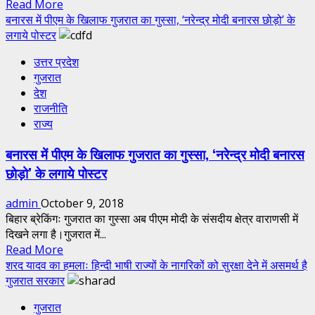
Read
Read More
ठहराया
more
बनारस में पीएम के खिलाफ गुजरात का गुस्सा, ‘नरेन्द्र मोदी बनारस छोड़ो’ के
जिम्मेवार,
about
लगाये पोस्टर
पीड़ितों
हार्दिक
को
उत्तर प्रदेश
पटेल
मुआवजा
गुजरात
ने
देने
देश
जारी
की
राजनीति
किया
मांग
राज्य
हेल्पलाइन
नंबर,
बनारस में पीएम के खिलाफ गुजरात का गुस्सा, ‘नरेन्द्र मोदी बनारस
‘कोई
छोड़ो’ के लगाये पोस्टर
मारने-
पीटने
admin
October 9, 2018
की
बिहार ब्रेकिंगः गुजरात का गुस्सा अब पीएम मोदी के संसदीय क्षेत्र वाराणसी में
धमकी
दिखने लगा है।गुजरात में...
दे
Read
Read More
तो
more
शरद यादव का हमलाः हिन्दी भाषी राज्यों के नागरिकों को सुरक्षा देने में असमर्थ है
मांगिए
about
गुजरात सरकार
मदद’
बनारस
गुजरात
में