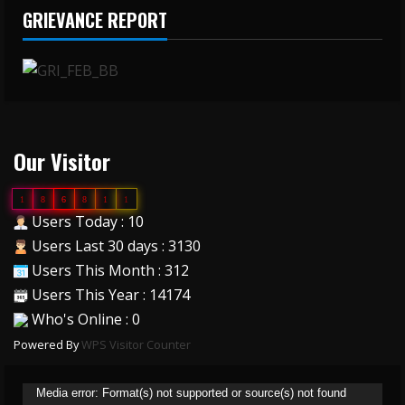
GRIEVANCE REPORT
Our Visitor
1
8
6
8
1
1
Users Today : 10
Users Last 30 days : 3130
Users This Month : 312
Users This Year : 14174
Who's Online : 0
Powered By
WPS Visitor Counter
Video
Media error: Format(s) not supported or source(s) not found