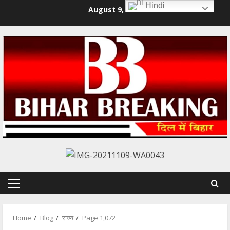
Skip
Hindi
August 9, 2026
to
content
Primary
Menu
Home
Blog
राज्य
Page 1,072