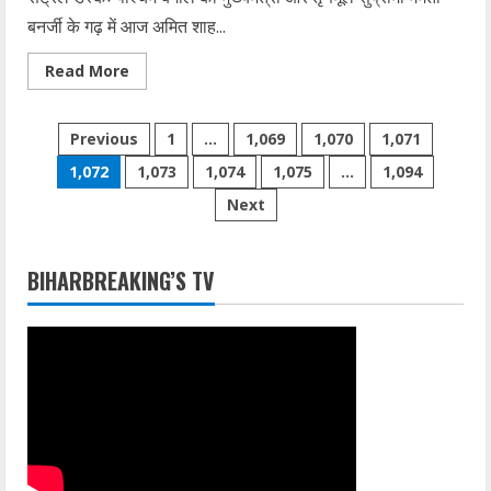
बनर्जी के गढ़ में आज अमित शाह...
Read
Read More
more
about
ममता
Posts
के
Previous
1
…
1,069
1,070
1,071
गढ़
में
1,072
1,073
1,074
1,075
…
1,094
pagination
गरजेंगे
शाह,
Next
तृणमूल
ने
लगाया
पोस्टर
‘बीजपी
BIHARBREAKING’S TV
गो
बैक’