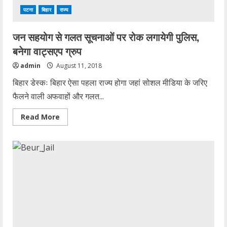
पटना
बिहार
राज्य
जन सहयोग से गलत सूचनाओं पर रोक लगायेगी पुलिस,
बनेगा वाट्सएप ग्रुप
admin
August 11, 2018
बिहार डेस्कः बिहार ऐसा पहला राज्य होगा जहां सोशल मीडिया के जरिए
फैलने वाली अफवाहों और गलत...
Read
Read More
more
about
जन
सहयोग
से
गलत
सूचनाओं
पर
रोक
लगायेगी
पुलिस,
बनेगा
वाट्सएप
ग्रुप