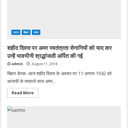
आया
प्रशासन,
बिहार
के
कई
जेलों
में
एक
पटना
बिहार
राज्य
साथ
छापेमारी
शहीद दिवस पर अमर स्वतंत्रता सेनानियों को याद कर
उन्हें भावभीनी श्रद्धांजली अर्पित की गई
admin
August 11, 2018
बिहार डेस्कः आज शहीद दिवस के अवसर पर 11 अगस्त 1942 को
आजादी के मतवाले सात अमर...
Read
Read More
more
about
शहीद
दिवस
पर
अमर
स्वतंत्रता
सेनानियों