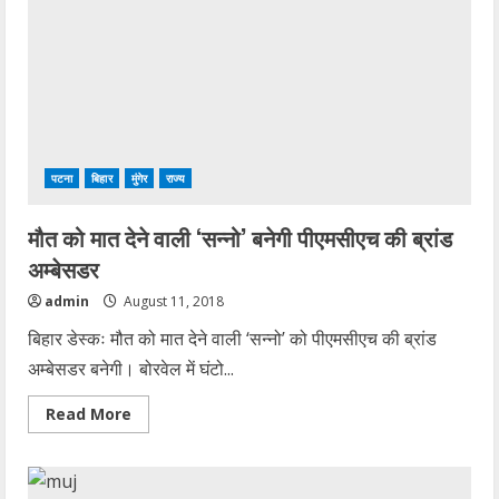
को
याद
कर
उन्हें
भावभीनी
श्रद्धांजली
अर्पित
की
गई
पटना
बिहार
मुंगेर
राज्य
मौत को मात देने वाली ‘सन्नो’ बनेगी पीएमसीएच की ब्रांड
अम्बेसडर
admin
August 11, 2018
बिहार डेस्कः मौत को मात देने वाली ‘सन्नो’ को पीएमसीएच की ब्रांड
अम्बेसडर बनेगी। बोरवेल में घंटो...
Read
Read More
more
about
मौत
को
मात