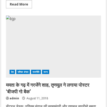
Read
Read More
more
about
बहुत
घूमे
संसार,
अब
एक
बार
आइये
गुरु
गोविन्द
सिंह
जी
महाराज
के
बिहार’
देश
पश्चिम बंगाल
राजनीति
राज्य
ममता के गढ़ में गरजेंगे शाह, तृणमूल ने लगाया पोस्टर
‘बीजपी गो बैक’
admin
August 11, 2018
सेंट्रल डेस्कः पश्चिम बंगाल की मुख्यमंत्री और तृणमूल सुप्रीमो ममता