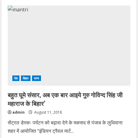
मुजफ्फरपुर
मामलाः
सीएफएसएल
विशेषज्ञों
के
साथ
बालिका
गृह
पहुंची
सीबीआई
टीम
देश
बिहार
राज्य
बहुत घूमे संसार, अब एक बार आइये गुरु गोविन्द सिंह जी
महाराज के बिहार’
admin
August 11, 2018
सेंट्रल डेस्कः पर्यटन को बढ़ावा देने के मकसद से पंजाब के लुधियाना
शहर में आयोजित “इंडियन ट्रैवल मार्ट...