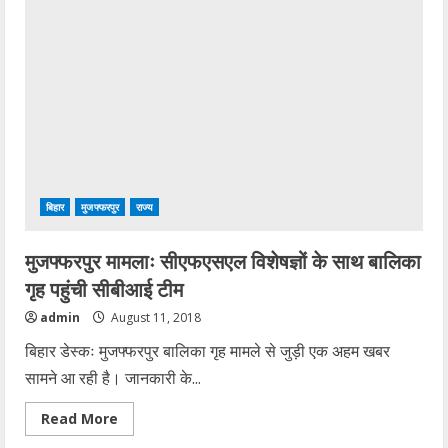
देने
वाली
‘सन्नो’
बनेगी
पीएमसीएच
की
ब्रांड
अम्बेसडर
बिहार
मुजफ्फरपुर
राज्य
मुजफ्फरपुर मामलाः सीएफएसएल विशेषज्ञों के साथ बालिका
गृह पहुंची सीबीआई टीम
admin
August 11, 2018
बिहार डेस्कः मुजफ्फरपुर बालिका गृह मामले से जुड़ी एक अहम खबर
सामने आ रही है। जानकारी के...
Read
Read More
more
about