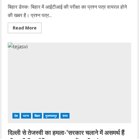
बिहार डेस्कः बिहार में आईटीआई की परीक्षा का प्रश्न पत्र वायरल होने
की खबर है। प्रश्न पत्र...
Read
Read More
more
about
बिहार
में
आईटीआई
के
प्रश्नपत्र
वायरल
होने
की
खबर,
गड़बड़ी
के
बाद
परीक्षा
रद्द
देश
पटना
बिहार
मुजफ्फरपुर
राज्य
दिल्ली से तेजस्वी का हमला-‘सरकार चलाने में असमर्थ हैं