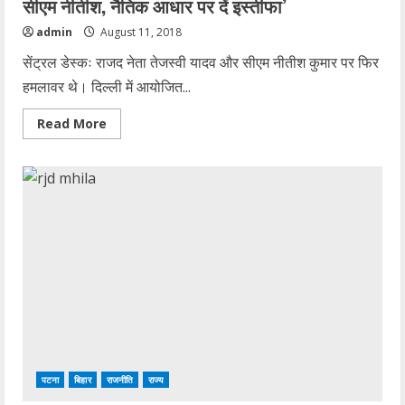
सीएम नीतीश, नैतिक आधार पर दें इस्तीफा’
admin
August 11, 2018
सेंट्रल डेस्कः राजद नेता तेजस्वी यादव और सीएम नीतीश कुमार पर फिर
हमलावर थे। दिल्ली में आयोजित...
Read
Read More
more
about
दिल्ली
से
तेजस्वी
का
हमला-‘सरकार
चलाने
में
असमर्थ
हैं
सीएम
नीतीश,
नैतिक
आधार
पर
दें
इस्तीफा’
पटना
बिहार
राजनीति
राज्य