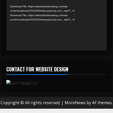
Player
Download File: https://www.biharbreaking.com/wp-
content/uploads/2023/03/www.yashoraj.com_.mp4?_=1
Download File: https://www.biharbreaking.com/wp-
content/uploads/2023/03/www.yashoraj.com_.mp4?_=1
CONTACT FOR WEBSITE DESIGN
Copyright © All rights reserved.
|
MoreNews
by AF themes.